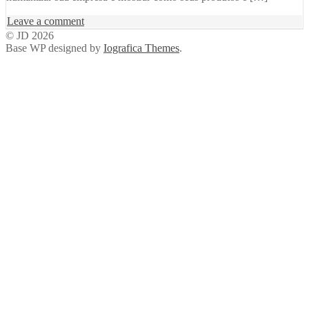
on
Leave a comment
Título
© JD 2026
da
Base WP designed by
Iografica Themes
.
publicação
do
blog